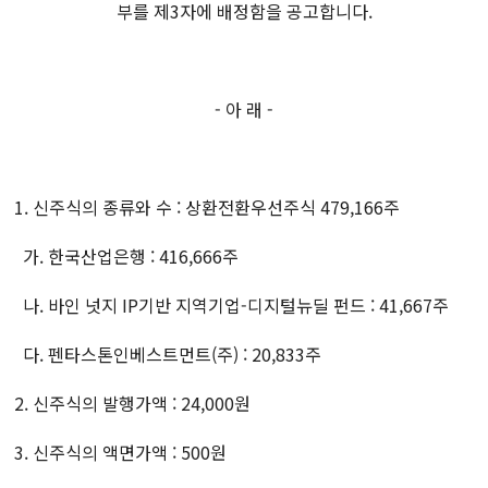
부를 제
3
자에 배정함을 공고합니다
.
-
아 래
-
1.
신주식의 종류와 수
:
상환전환우선주식
479,166
주
가
.
한국
산업은행
: 416,666
주
나
.
바인 넛지
IP
기반 지역기업
-
디지털뉴딜 펀드
:
41,667
주
다
.
펜타스톤인베스트먼트
(
주
) : 20,833
주
2.
신주식의 발행가액
: 24,000
원
3.
신주식의 액면가액
: 500
원