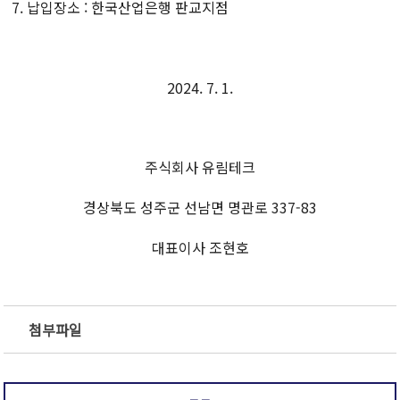
7.
납입장소
:
한국산업은행 판교지점
2024. 7. 1.
주식회사 유림테크
경상북도 성주군 선남면 명관로
337-83
대표이사 조현호
첨부파일