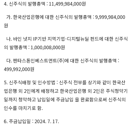
4.
신주식의 발행총액
: 11,499,984,000
원
가
.
한국
산업은행에 대한 신주식의 발행총액
: 9,999,984,000
원
나
.
바인 넛지
IP
기반 지역기업
-
디지털뉴딜 펀드
에 대한 신주식
의 발행총액
: 1,000,008,000
원
다
.
펜타스톤인베스트먼트
(
주
)
에 대한 신주식의 발행총액
:
499,992,000
원
5.
신주식배정 및 인수방법
:
신주식 전부를 상기와 같이 한국산
업은행 외
2
인에게 배정하고 한국산업은행 외
2
인은 주식청약기
일까지 청약하고 납입일에 주금납입 을 완료함으로써 신주식의
인수를 마치기로 함
.
6.
주금납입일
: 2024. 7. 17.