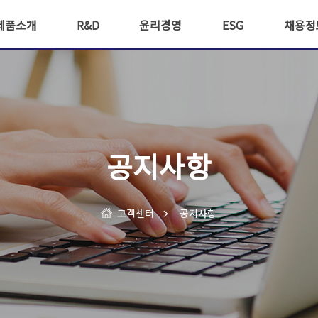
제품소개
R&D
윤리경영
ESG
채용정
공정 순서
기술연구소 소개
윤리경영
ESG경영
인사제
요 생산품
연구실적
신문고
복리후
채용안
공지사항
고객센터
공지사항